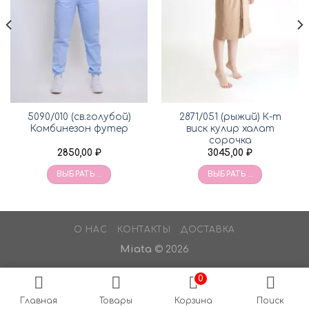
5090/010 (св.голубой)
2871/051 (рыжий) К-т
Комбинезон футер
виск кулир халат
сорочка
2850,00
₽
3045,00
₽
ВЫБРАТЬ ...
ВЫБРАТЬ ...
О НАС
КОНТАКТЫ
ДОСТАВКА
Miata
© 2026
0
Главная
Товары
Корзина
Поиск