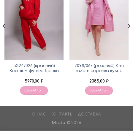
5324/026 (красный)
7098/067 (розовый) К-т
Костюм футер брюки
халат сорочка кулир
5970,00
₽
2385,00
₽
ВЫБРАТЬ ...
ВЫБРАТЬ ...
О НАС
КОНТАКТЫ
ДОСТАВКА
Miata
© 2026