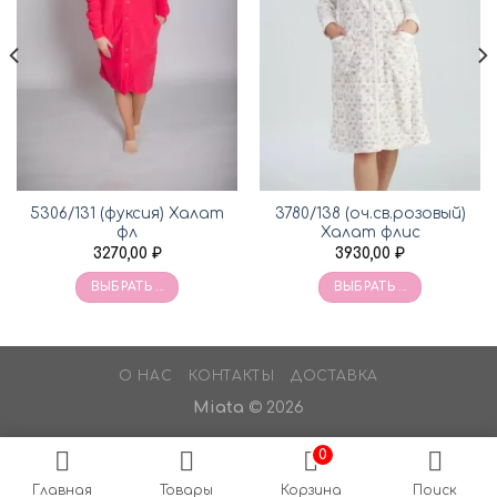
5306/131 (фуксия) Халат
3780/138 (оч.св.розовый)
фл
Халат флис
3270,00
₽
3930,00
₽
ВЫБРАТЬ ...
ВЫБРАТЬ ...
О НАС
КОНТАКТЫ
ДОСТАВКА
Miata
© 2026
0
Главная
Товары
Корзина
Поиск