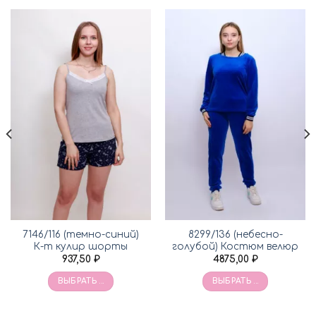
7146/116 (темно-синий)
8299/136 (небесно-
К-т кулир шорты
голубой) Костюм велюр
937,50
₽
4875,00
₽
ВЫБРАТЬ ...
ВЫБРАТЬ ...