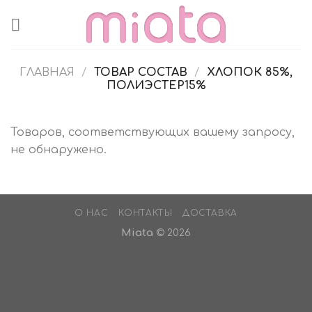
Skip
to
content
ГЛАВНАЯ
/
ТОВАР СОСТАВ
/
ХЛОПОК 85%,
ПОЛИЭСТЕР15%
Товаров, соответствующих вашему запросу,
не обнаружено.
О НАС
КОНТАКТЫ
ДОСТАВКА
Miata
© 2026