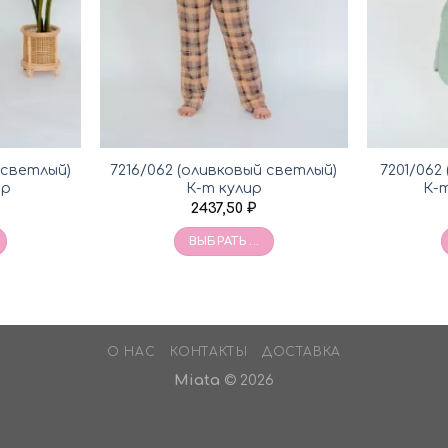
 светлый)
7216/062 (оливковый светлый)
7201/062
ир
К-т кулир
К-
2437,50
₽
ВЫБРАТЬ ...
О НАС
КОНТАКТЫ
ДОСТАВКА
Miata
© 2026