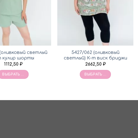
 (оливковый светлый
5427/062 (оливковый
т кулир шорты
светлый) К-т виск бриджи
1112,50
₽
2662,50
₽
ВЫБРАТЬ ...
ВЫБРАТЬ ...