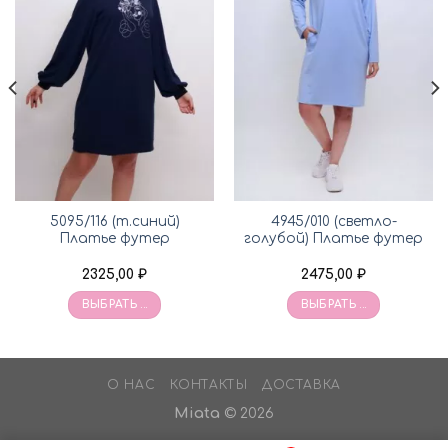
5095/116 (т.синий)
4945/010 (светло-
Платье футер
голубой) Платье футер
2325,00
₽
2475,00
₽
ВЫБРАТЬ ...
ВЫБРАТЬ ...
О НАС
КОНТАКТЫ
ДОСТАВКА
Miata
© 2026