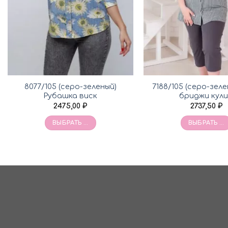
8077/105 (серо-зеленый)
7188/105 (серо-зел
Рубашка виск
бриджи кул
2475,00
₽
2737,50
₽
ВЫБРАТЬ ...
ВЫБРАТЬ ...