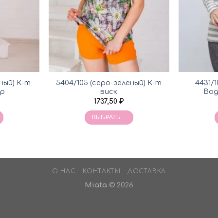
еный) К-т
5404/105 (серо-зеленый) К-т
4431/1
ир
виск
Вод
1737,50
₽
ВЫБРАТЬ ...
О НАС
КОНТАКТЫ
ДОСТАВКА
Miata
© 2026