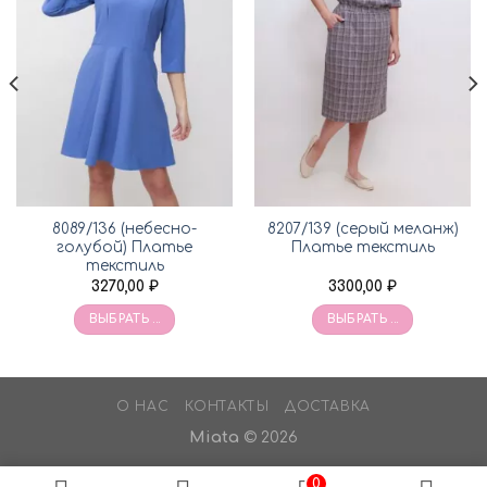
8089/136 (небесно-
8207/139 (серый меланж)
голубой) Платье
Платье текстиль
текстиль
3270,00
₽
3300,00
₽
ВЫБРАТЬ ...
ВЫБРАТЬ ...
О НАС
КОНТАКТЫ
ДОСТАВКА
Miata
© 2026
0