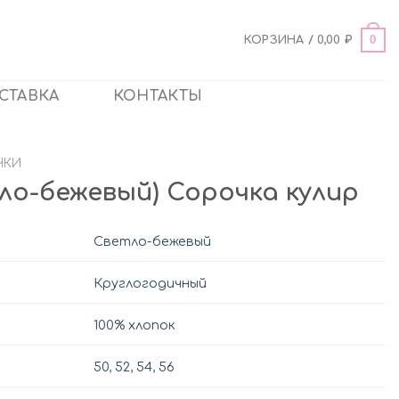
0
КОРЗИНА /
0,00
₽
СТАВКА
КОНТАКТЫ
ЧКИ
тло-бежевый) Сорочка кулир
Светло-бежевый
Круглогодичный
100% хлопок
50
,
52
,
54
,
56