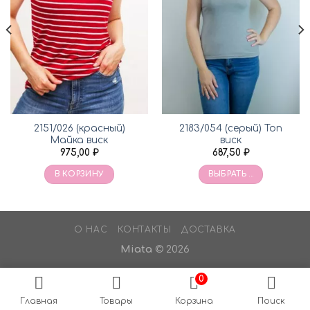
2151/026 (красный)
2183/054 (серый) Топ
Майка виск
виск
975,00
₽
687,50
₽
В КОРЗИНУ
ВЫБРАТЬ ...
О НАС
КОНТАКТЫ
ДОСТАВКА
Miata
© 2026
0
Главная
Товары
Корзина
Поиск