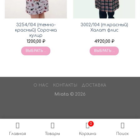
3254/104 (темно-
3002/104 (т.красный)
красный) Сорочка
Халат флис
кулир
1200,00
₽
4920,00
₽
ВЫБРАТЬ ...
ВЫБРАТЬ ...
О НАС
КОНТАКТЫ
ДОСТАВКА
Miata
© 2026
0
Главная
Товары
Корзина
Поиск