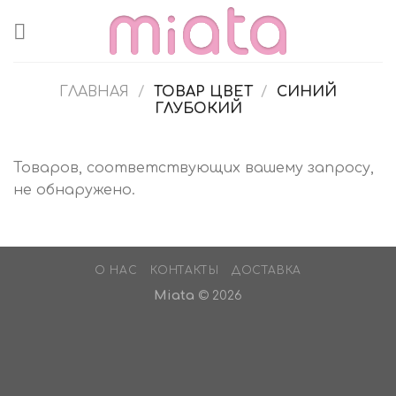
Skip
to
content
ГЛАВНАЯ
/
ТОВАР ЦВЕТ
/
СИНИЙ
ГЛУБОКИЙ
Товаров, соответствующих вашему запросу,
не обнаружено.
О НАС
КОНТАКТЫ
ДОСТАВКА
Miata
© 2026