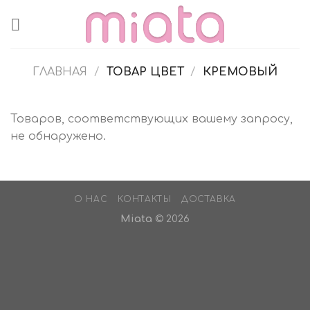
Skip
to
content
ГЛАВНАЯ
/
ТОВАР ЦВЕТ
/
КРЕМОВЫЙ
Товаров, соответствующих вашему запросу,
не обнаружено.
О НАС
КОНТАКТЫ
ДОСТАВКА
Miata
© 2026