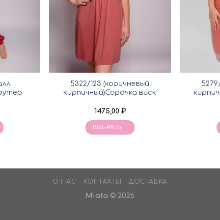
алл.
5322/123 (коричневый
5279
футер
кирпичный)Сорочка виск
кирпич
1475,00
₽
ВЫБРАТЬ ...
О НАС
КОНТАКТЫ
ДОСТАВКА
Miata
© 2026