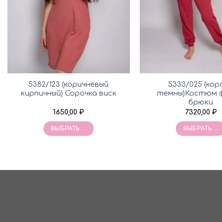
5382/123 (коричневый
5333/025 (кор
кирпичный) Сорочка виск
темны)Костюм 
брюки
1650,00
₽
7320,00
₽
ВЫБРАТЬ ...
ВЫБРАТЬ ...