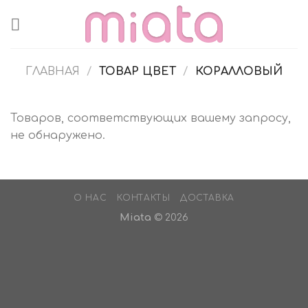
Skip
to
content
ГЛАВНАЯ
/
ТОВАР ЦВЕТ
/
КОРАЛЛОВЫЙ
Товаров, соответствующих вашему запросу,
не обнаружено.
О НАС
КОНТАКТЫ
ДОСТАВКА
Miata
© 2026