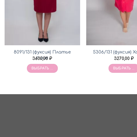
8091/131 (фуксия) Платье
5306/131 (фуксия) 
трик
3600,00
₽
3270,00
₽
ВЫБРАТЬ ...
ВЫБРАТЬ ...