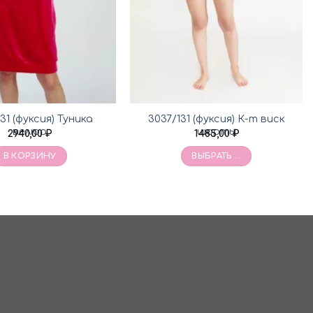
31 (фуксия) Туника
3037/131 (фуксия) К-т виск
велюр
шорты
2940,00
₽
1485,00
₽
В КОРЗИНУ
ВЫБРАТЬ ...