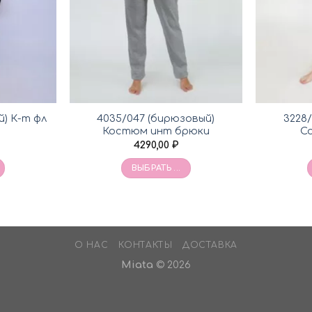
й) К-т фл
4035/047 (бирюзовый)
3228
Костюм инт брюки
С
4290,00
₽
ВЫБРАТЬ ...
О НАС
КОНТАКТЫ
ДОСТАВКА
Miata
© 2026