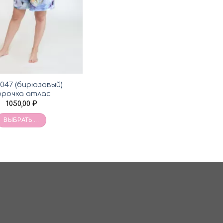
/047 (бирюзовый)
орочка атлас
1050,00
₽
ВЫБРАТЬ ...