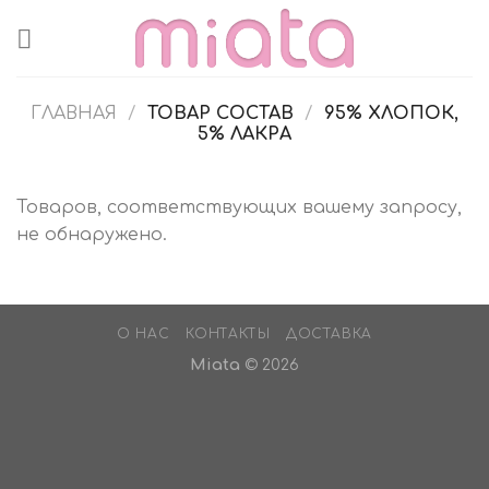
Skip
to
content
ГЛАВНАЯ
/
ТОВАР СОСТАВ
/
95% ХЛОПОК,
5% ЛАКРА
Товаров, соответствующих вашему запросу,
не обнаружено.
О НАС
КОНТАКТЫ
ДОСТАВКА
Miata
© 2026