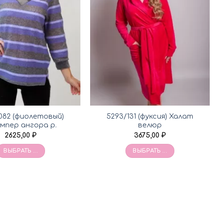
082 (фиолетовый)
5293/131 (фуксия) Халат
мпер ангора р.
велюр
2625,00
₽
3675,00
₽
ВЫБРАТЬ ...
ВЫБРАТЬ ...