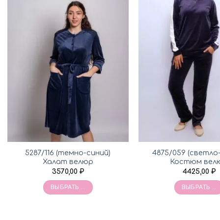
5287/116 (темно-синий)
4875/059 (светло
Халат велюр
Костюм вел
3570,00
₽
4425,00
₽
ВЫБРАТЬ ...
ВЫБРАТЬ ...