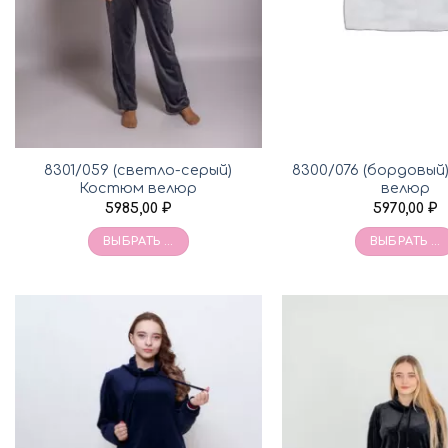
8301/059 (светло-серый)
8300/076 (бордовы
Костюм велюр
велюр
5985,00
₽
5970,00
₽
ВЫБРАТЬ ...
ВЫБРАТЬ ...