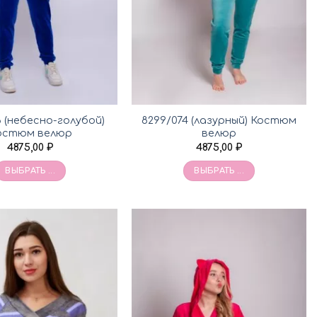
6 (небесно-голубой)
8299/074 (лазурный) Костюм
остюм велюр
велюр
4875,00
₽
4875,00
₽
ВЫБРАТЬ ...
ВЫБРАТЬ ...