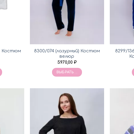
й) Костюм
8300/074 (лазурный) Костюм
8299/13
велюр
К
5970,00
₽
ВЫБРАТЬ ...