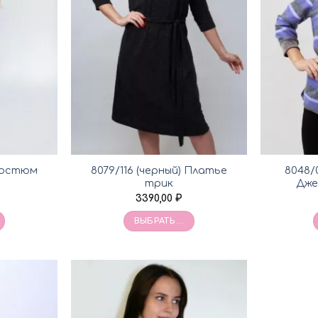
 Костюм
8079/116 (черный) Платье
8048/
трик
Дже
3390,00
₽
ВЫБРАТЬ ...