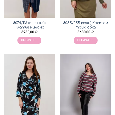
8074/116 (т.синий)
8055/055 (хаки) Костюм
Платье милано
трик юбка
3930,00
₽
3630,00
₽
ВЫБРАТЬ ...
ВЫБРАТЬ ...