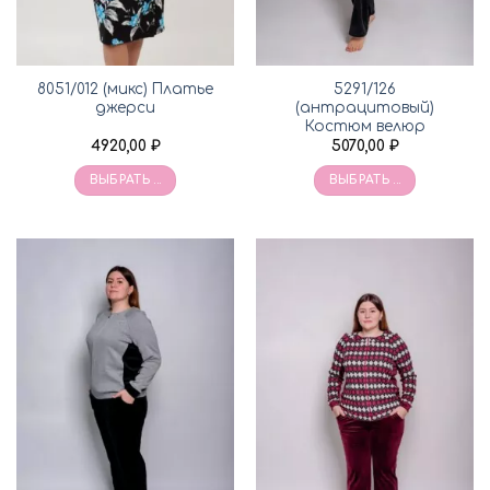
8051/012 (микс) Платье
5291/126
джерси
(антрацитовый)
Костюм велюр
4920,00
₽
5070,00
₽
ВЫБРАТЬ ...
ВЫБРАТЬ ...