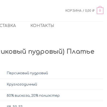
0
КОРЗИНА /
0,00
₽
СТАВКА
КОНТАКТЫ
рсиковый пудровый) Платье
Персиковый пудровый
Круглогодичный
80% вискоза, 20% полиэстер
48
,
50
,
52