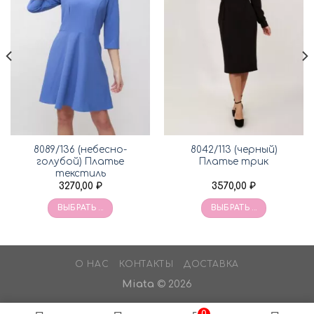
8089/136 (небесно-
8042/113 (черный)
голубой) Платье
Платье трик
текстиль
3270,00
₽
3570,00
₽
ВЫБРАТЬ ...
ВЫБРАТЬ ...
О НАС
КОНТАКТЫ
ДОСТАВКА
Miata
© 2026