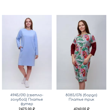
4945/010 (светло-
8085/076 (бордо)
голубой) Платье
Платье трик
футер
2475,00
₽
4260,00
₽