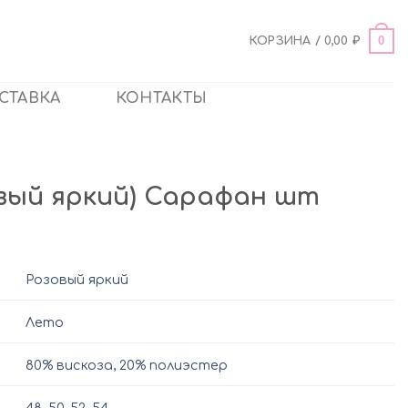
0
КОРЗИНА /
0,00
₽
СТАВКА
КОНТАКТЫ
овый яркий) Сарафан шт
Розовый яркий
Лето
80% вискоза, 20% полиэстер
48
,
50
,
52
,
54