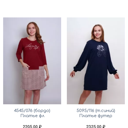
4545/076 (бордо)
5095/116 (т.синий)
Платье фл
Платье футер
2205,00
₽
2325,00
₽