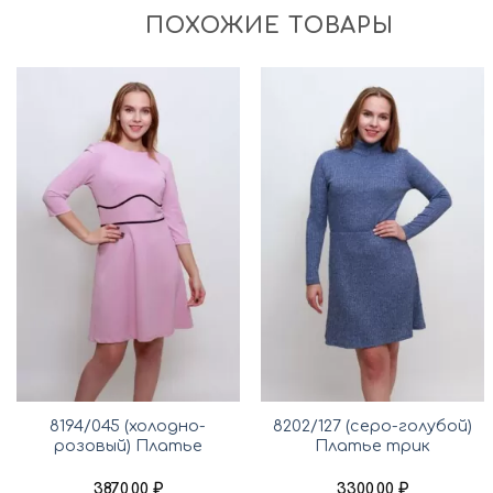
ПОХОЖИЕ ТОВАРЫ
8194/045 (холодно-
8202/127 (серо-голубой)
розовый) Платье
Платье трик
3870,00
₽
3300,00
₽