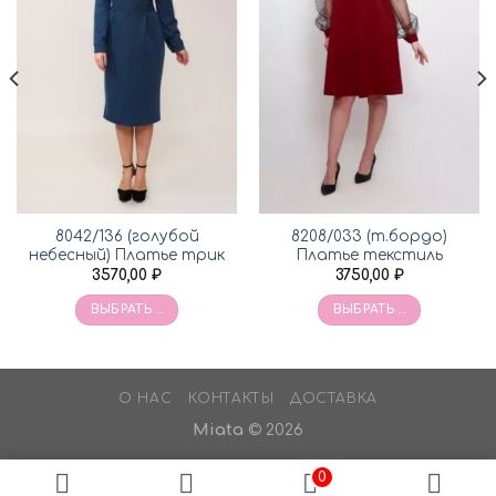
8042/136 (голубой
8208/033 (т.бордо)
небесный) Платье трик
Платье текстиль
3570,00
₽
3750,00
₽
ВЫБРАТЬ ...
ВЫБРАТЬ ...
О НАС
КОНТАКТЫ
ДОСТАВКА
Miata
© 2026
0