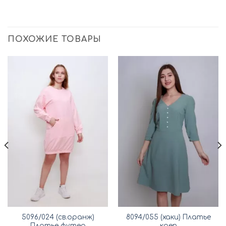
ПОХОЖИЕ ТОВАРЫ
5096/024 (св.оранж)
8094/055 (хаки) Платье
Платье футер
креп