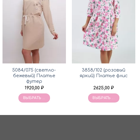
5084/075 (светло-
3858/102 (розовый
бежевый) Платье
яркий) Платье флис
футер
1920,00
₽
2625,00
₽
ВЫБРАТЬ ...
ВЫБРАТЬ ...