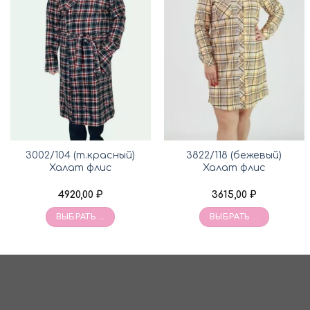
3002/104 (т.красный)
3822/118 (бежевый)
Халат флис
Халат флис
4920,00
₽
3615,00
₽
ВЫБРАТЬ ...
ВЫБРАТЬ ...