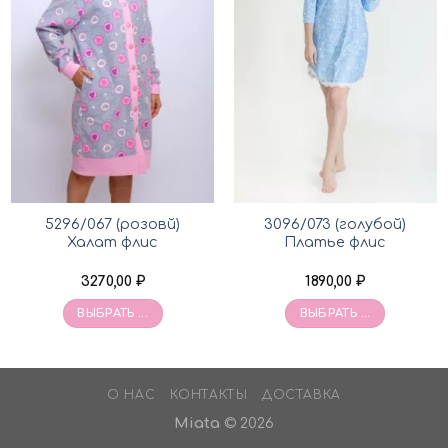
5296/067 (розовй)
3096/073 (голубой)
Халат флис
Платье флис
3270,00
₽
1890,00
₽
ВЫБРАТЬ ...
ВЫБРАТЬ ...
О НАС
КОНТАКТЫ
ДОСТАВКА
Miata
© 2026