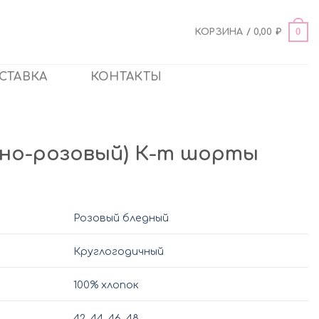
0
КОРЗИНА /
0,00
₽
СТАВКА
КОНТАКТЫ
едно-розовый) К-т шорты
Розовый бледный
Круглогодичный
100% хлопок
42
,
44
,
46
,
48