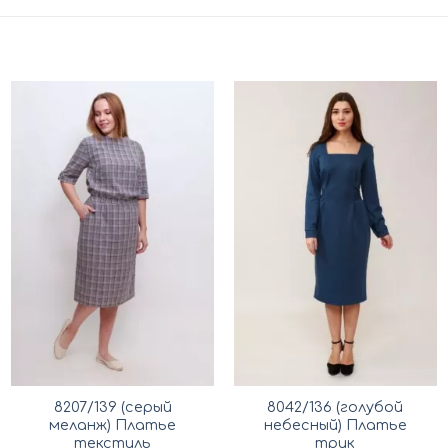
8207/139 (серый
8042/136 (голубой
меланж) Платье
небесный) Платье
текстиль
трик