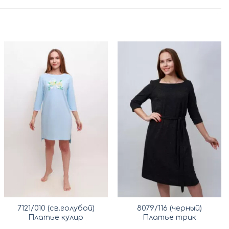
7121/010 (св.голубой)
8079/116 (черный)
Платье кулир
Платье трик