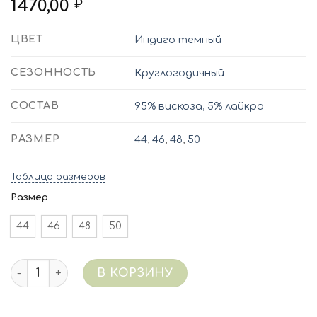
1470,00
₽
ЦВЕТ
Индиго темный
СЕЗОННОСТЬ
Круглогодичный
СОСТАВ
95% вискоза, 5% лайкра
РАЗМЕР
44
,
46
,
48
,
50
Таблица размеров
Размер
44
46
48
50
Количество 5217/094 (т.индиго) Сорочка виск
В КОРЗИНУ