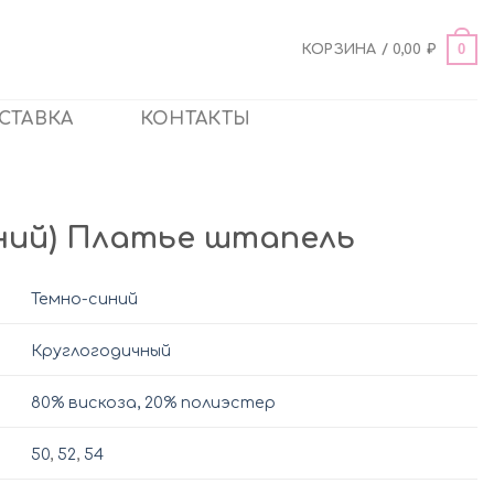
0
КОРЗИНА /
0,00
₽
СТАВКА
КОНТАКТЫ
синий) Платье штапель
Темно-синий
Круглогодичный
80% вискоза, 20% полиэстер
50
,
52
,
54