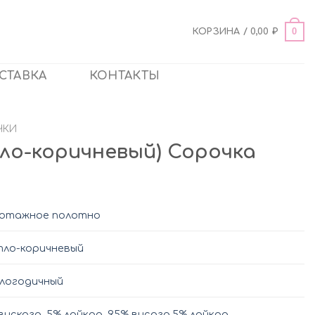
0
КОРЗИНА /
0,00
₽
СТАВКА
КОНТАКТЫ
ЧКИ
тло-коричневый) Сорочка
котажное полотно
ло-коричневый
логодичный
вискоза, 5% лайкра
,
95% висоза,5% лайкра