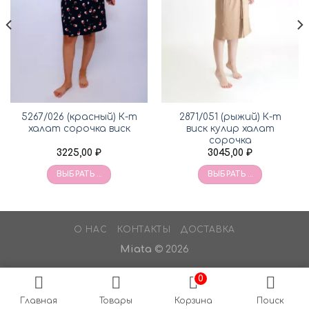
5267/026 (красный) К-т
2871/051 (рыжий) К-т
халат сорочка виск
виск кулир халат
сорочка
3225,00
₽
3045,00
₽
ВЫБРАТЬ ...
ВЫБРАТЬ ...
О НАС
КОНТАКТЫ
ДОСТАВКА
Miata
© 2026
0
Главная
Товары
Корзина
Поиск